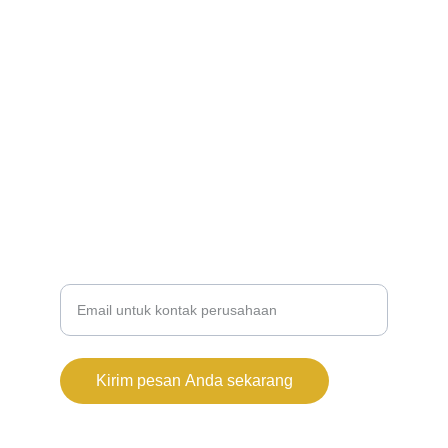
webnbp16@gmail.com
Hubungi Kami
Sosial
Masukkan alamat email Anda
Kirim pesan Anda sekarang