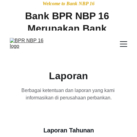
Welcome to Bank NBP 16
Bank BPR NBP 16 
Merupakan Bank 
Peserta Penjamin 
LPS dengan 
Maksimum nilai 
Laporan
jaminan Simpanan 
Sebesar 2 Milyar, 
Berbagai ketentuan dan laporan yang kami 
informasikan di perusahaan perbankan.
dan diawasi oleh 
Otoritas Jasa 
Keuangan OJK
Laporan Tahunan