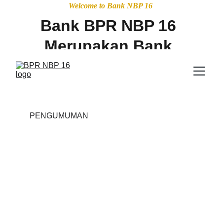
Welcome to Bank NBP 16
Bank BPR NBP 16 
Merupakan Bank 
Peserta Penjamin 
LPS dengan 
Maksimum nilai 
PENGUMUMAN
jaminan Simpanan 
Sebesar 2 Milyar, 
dan diawasi oleh 
Otoritas Jasa 
Keuangan OJK