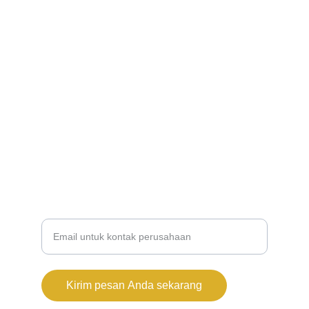
Kontak :
webnbp16@gmail.com
Hubungi Kami
Sosial
Masukkan alamat email Anda
Kirim pesan Anda sekarang