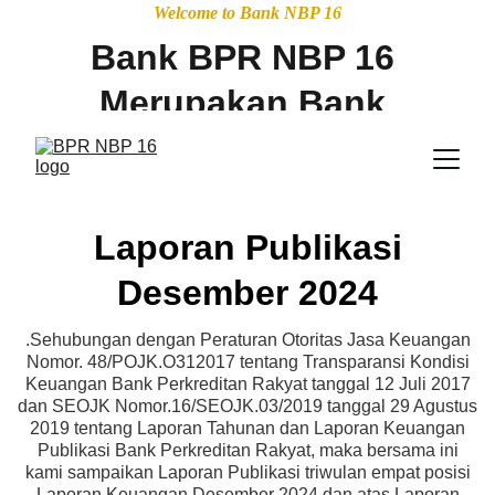
Welcome to Bank NBP 16
Bank BPR NBP 16 
Merupakan Bank 
Peserta Penjamin 
LPS dengan 
Maksimum nilai 
Laporan Publikasi
jaminan Simpanan 
Desember 2024
Sebesar 2 Milyar, 
.Sehubungan dengan Peraturan Otoritas Jasa Keuangan
Nomor. 48/POJK.O312017 tentang Transparansi Kondisi
dan diawasi oleh 
Keuangan Bank Perkreditan Rakyat tanggal 12 Juli 2017
dan SEOJK Nomor.16/SEOJK.03/2019 tanggal 29 Agustus
Otoritas Jasa 
2019 tentang Laporan Tahunan dan Laporan Keuangan
Publikasi Bank Perkreditan Rakyat, maka bersama ini
Keuangan OJK
kami sampaikan Laporan Publikasi triwulan empat posisi
Laporan Keuangan Desember 2024 dan atas Laporan